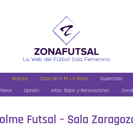
a
Noticias
Copa de S. M. La Reina
Supercopa
Vídeos
Opinión
Altas, Bajas y Renovaciones
ZonaF
Colme Futsal – Sala Zaragoz