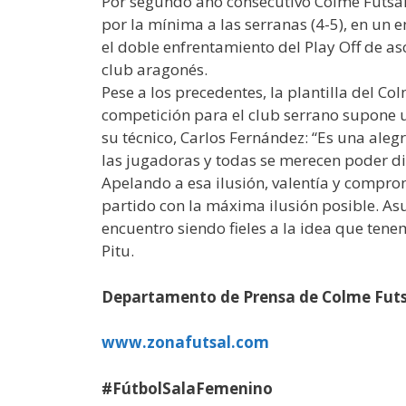
Por segundo año consecutivo Colme Futsal 
por la mínima a las serranas (4-5), en un
el doble enfrentamiento del Play Off de 
club aragonés.
Pese a los precedentes, la plantilla del C
competición para el club serrano supone u
su técnico, Carlos Fernández: “Es una aleg
las jugadoras y todas se merecen poder dis
Apelando a esa ilusión, valentía y compro
partido con la máxima ilusión posible. As
encuentro siendo fieles a la idea que tene
Pitu.
Departamento de Prensa de Colme Futs
www.zonafutsal.com
#FútbolSalaFemenino