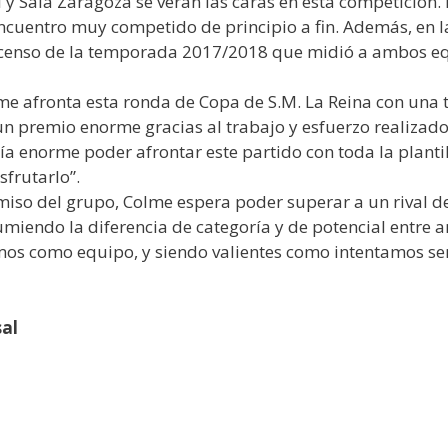
y Sala Zaragoza se verán las caras en esta competición.
 encuentro muy competido de principio a fin. Además, en 
ascenso de la temporada 2017/2018 que midió a ambos equ
olme afronta esta ronda de Copa de S.M. La Reina con una 
n premio enorme gracias al trabajo y esfuerzo realizad
ría enorme poder afrontar este partido con toda la planti
frutarlo”.
miso del grupo, Colme espera poder superar a un rival de
umiendo la diferencia de categoría y de potencial entre 
mos como equipo, y siendo valientes como intentamos serl
al