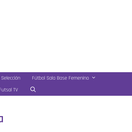
Selección
Fútbol Sala Base Femenino
utsal TV
a