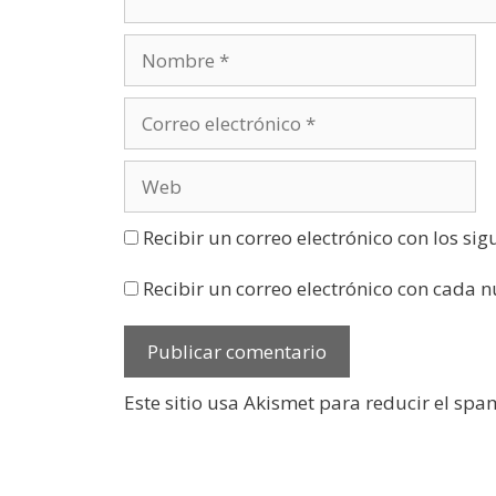
a
n
a
n
u
e
v
a
)
Recibir un correo electrónico con los si
Recibir un correo electrónico con cada 
Este sitio usa Akismet para reducir el spa