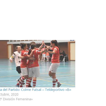
ia del Partido: Colme Futsal – Teldeportivo «B»
ctubre, 2020
2ª División Femenina»