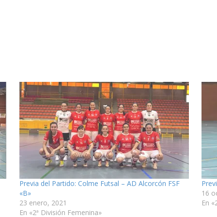
Previa del Partido: Colme Futsal – AD Alcorcón FSF
Prev
«B»
16 o
23 enero, 2021
En «
En «2ª División Femenina»