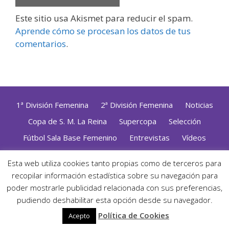
Este sitio usa Akismet para reducir el spam.
Aprende cómo se procesan los datos de tus
comentarios
.
1ª División Femenina
2ª División Femenina
Noticias
Copa de S. M. La Reina
Supercopa
Selección
Fútbol Sala Base Femenino
Entrevistas
Vídeos
Opinión
Altas, Bajas y Renovaciones
ZonaFutsal TV
Esta web utiliza cookies tanto propias como de terceros para
Política de Privacidad
|
Uso de Cookies
|
Contacto
recopilar información estadística sobre su navegación para
Diseñado con mimo y esmero por
Jorge Cobos
· Desarrollado
poder mostrarle publicidad relacionada con sus preferencias,
con WordPress
pudiendo deshabilitar esta opción desde su navegador.
· ©2026 Zonafutsal ·
Política de Cookies
Acepto