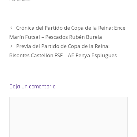
)
a
a
v
a
(
)
)
a
)
S
)
e
a
b
r
e
Crónica del Partido de Copa de la Reina: Ence
e
n
u
Marín Futsal – Pescados Rubén Burela
n
a
Previa del Partido de Copa de la Reina:
v
e
n
Bisontes Castellón FSF – AE Penya Esplugues
t
a
n
a
n
u
e
v
Deja un comentario
a
)