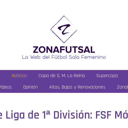
a
Noticias
Copa de S. M. La Reina
Supercopa
Vídeos
Opinión
Altas, Bajas y Renovaciones
ZonaF
e Liga de 1ª División: FSF M