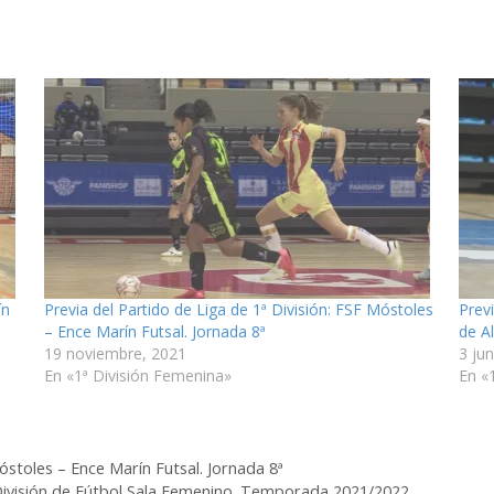
ín
Previa del Partido de Liga de 1ª División: FSF Móstoles
Previ
– Ence Marín Futsal. Jornada 8ª
de A
19 noviembre, 2021
3 ju
En «1ª División Femenina»
En «
Móstoles – Ence Marín Futsal. Jornada 8ª
ª División de Fútbol Sala Femenino. Temporada 2021/2022