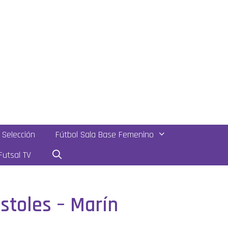
Selección
Fútbol Sala Base Femenino
utsal TV
óstoles – Marín