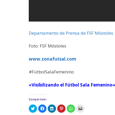
Departamento de Prensa de FSF Móstoles
Foto: FSF Móstoles
www.zonafutsal.com
#FútbolSalaFemenino
«Visibilizando el Fútbol Sala Femenino
Compártelo:
H
H
H
H
H
H
a
a
a
a
a
a
z
z
z
z
z
z