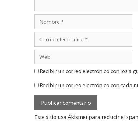
t
a
n
a
n
u
e
v
a
)
Recibir un correo electrónico con los si
Recibir un correo electrónico con cada 
Este sitio usa Akismet para reducir el spa