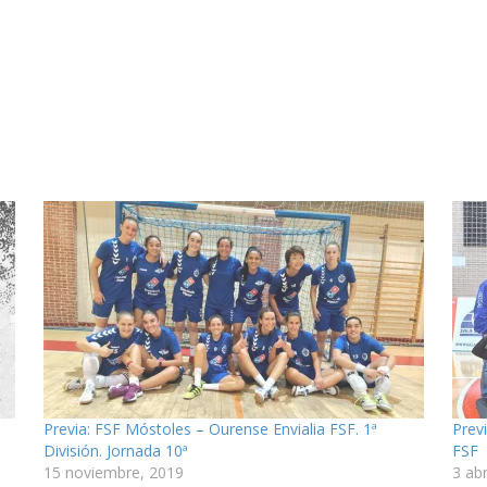
Previa: FSF Móstoles – Ourense Envialia FSF. 1ª
Prev
División. Jornada 10ª
FSF
15 noviembre, 2019
3 abr