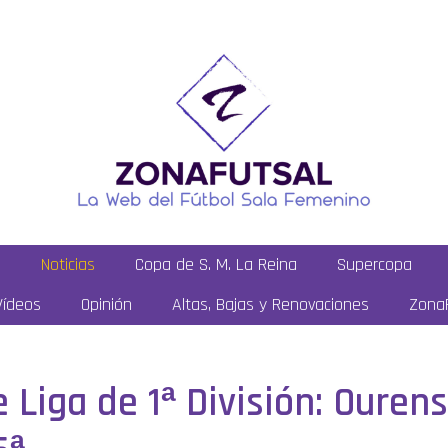
a
Noticias
Copa de S. M. La Reina
Supercopa
Vídeos
Opinión
Altas, Bajas y Renovaciones
ZonaF
 Liga de 1ª División: Ourens