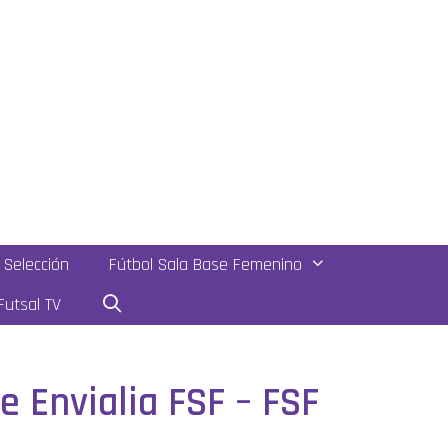
Selección
Fútbol Sala Base Femenino
utsal TV
e Envialia FSF – FSF