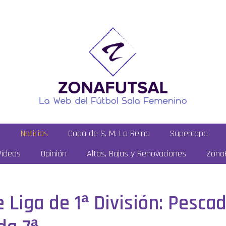
a
Noticias
Copa de S. M. La Reina
Supercopa
Vídeos
Opinión
Altas, Bajas y Renovaciones
ZonaF
e Liga de 1ª División: Pesc