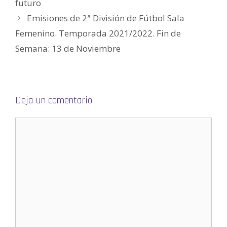
futuro
n
t
a
Emisiones de 2ª División de Fútbol Sala
n
a
Femenino. Temporada 2021/2022. Fin de
n
u
e
Semana: 13 de Noviembre
v
a
)
Deja un comentario