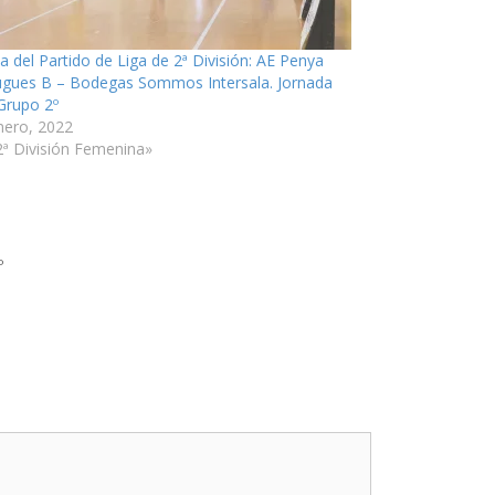
ia del Partido de Liga de 2ª División: AE Penya
ugues B – Bodegas Sommos Intersala. Jornada
 Grupo 2º
nero, 2022
2ª División Femenina»
º