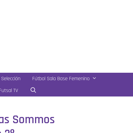
Selección
Fútbol Sala Base Femenino
utsal TV
egas Sommos