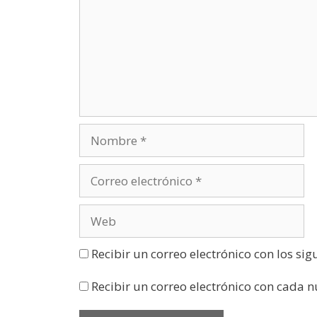
e
e
n
u
n
a
v
e
n
t
a
n
a
n
u
e
v
a
)
Recibir un correo electrónico con los si
Recibir un correo electrónico con cada 