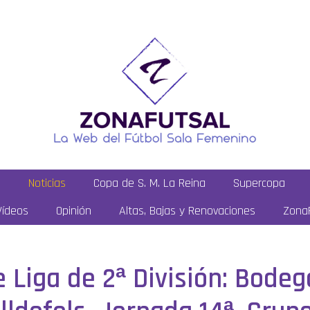
a
Noticias
Copa de S. M. La Reina
Supercopa
Vídeos
Opinión
Altas, Bajas y Renovaciones
ZonaF
de Liga de 2ª División: Bod