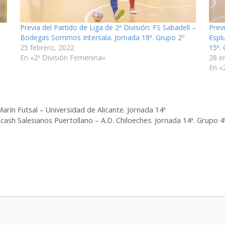
Previa del Partido de Liga de 2ª División: FS Sabadell –
Prev
Bodegas Sommos Intersala. Jornada 18ª. Grupo 2º
Espl
25 febrero, 2022
15ª.
En «2ª División Femenina»
28 e
En «
Marín Futsal – Universidad de Alicante. Jornada 14ª
ocash Salesianos Puertollano – A.D. Chiloeches. Jornada 14ª. Grupo 4