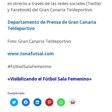
en directo a través de las redes sociales (Twitter
y Facebook) del Gran Canaria Teldeportivo.
Departamento de Prensa de Gran Canaria
Teldeportivo
Foto: Gran Canaria Teldeportivo
www.zonafutsal.com
#FútbolSalaFemenino
«Visibilizando el Fútbol Sala Femenino»
Compártelo:
H
H
H
H
H
H
a
a
a
a
a
a
z
z
z
z
z
z
c
c
c
c
c
c