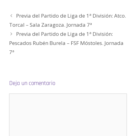
e
n
u
n
Previa del Partido de Liga de 1ª División: Atco.
a
v
e
Torcal – Sala Zaragoza. Jornada 7ª
n
t
Previa del Partido de Liga de 1ª División:
a
n
a
Pescados Rubén Burela – FSF Móstoles. Jornada
n
u
7ª
e
v
a
)
Deja un comentario