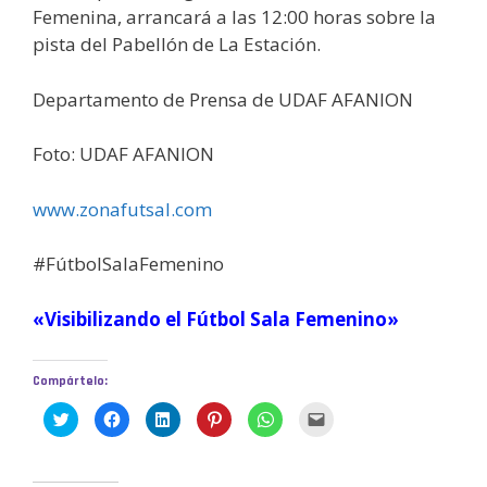
Femenina, arrancará a las 12:00 horas sobre la
pista del Pabellón de La Estación.
Departamento de Prensa de UDAF AFANION
Foto: UDAF AFANION
www.zonafutsal.com
#FútbolSalaFemenino
«Visibilizando el Fútbol Sala Femenino»
Compártelo:
H
H
H
H
H
H
a
a
a
a
a
a
z
z
z
z
z
z
c
c
c
c
c
c
l
l
l
l
l
l
i
i
i
i
i
i