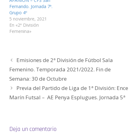
AFANION – CFS San
n
e
e
v
e
c
t
n
n
e
n
o
Fernando. Jornada 7ª.
a
t
t
n
t
a
n
a
a
t
a
u
Grupo 4º
a
n
n
a
n
n
5 noviembre, 2021
n
a
a
n
a
a
u
n
n
a
n
m
En «2ª División
e
u
u
n
u
i
v
e
e
u
e
g
Femenina»
a
v
v
e
v
o
)
a
a
v
a
(
)
)
a
)
S
)
e
a
b
r
Emisiones de 2ª División de Fútbol Sala
e
e
n
Femenino. Temporada 2021/2022. Fin de
u
n
Semana: 30 de Octubre
a
v
e
Previa del Partido de Liga de 1ª División: Ence
n
t
Marín Futsal – AE Penya Esplugues. Jornada 5ª
a
n
a
n
u
e
v
a
)
Deja un comentario