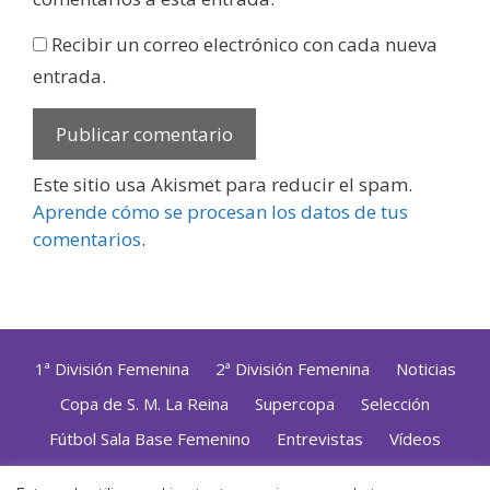
Recibir un correo electrónico con cada nueva
entrada.
Este sitio usa Akismet para reducir el spam.
Aprende cómo se procesan los datos de tus
comentarios
.
1ª División Femenina
2ª División Femenina
Noticias
Copa de S. M. La Reina
Supercopa
Selección
Fútbol Sala Base Femenino
Entrevistas
Vídeos
Opinión
Altas, Bajas y Renovaciones
ZonaFutsal TV