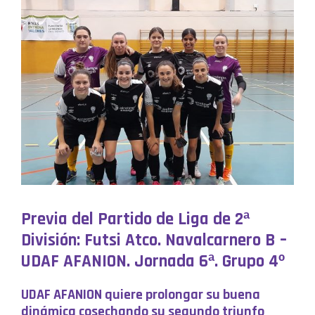
Previa del Partido de Liga de 2ª
División: Futsi Atco. Navalcarnero B –
UDAF AFANION. Jornada 6ª. Grupo 4º
UDAF AFANION quiere prolongar su buena
dinámica cosechando su segundo triunfo