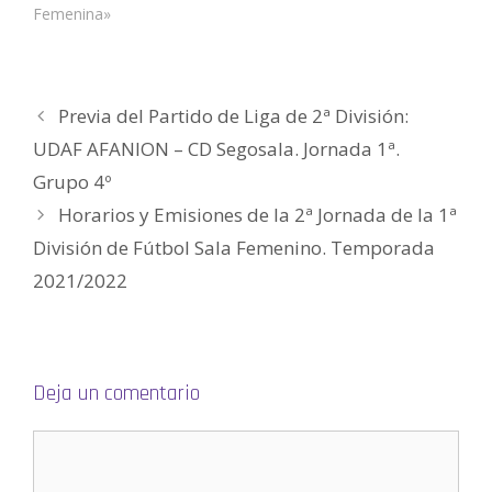
u
n
n
a
n
m
Femenina»
e
u
u
n
u
i
v
e
e
u
e
g
a
v
v
e
v
o
)
a
a
v
a
(
)
)
a
)
S
)
e
a
Previa del Partido de Liga de 2ª División:
b
r
e
UDAF AFANION – CD Segosala. Jornada 1ª.
e
n
Grupo 4º
u
n
a
Horarios y Emisiones de la 2ª Jornada de la 1ª
v
e
División de Fútbol Sala Femenino. Temporada
n
t
a
2021/2022
n
a
n
u
e
v
a
)
Deja un comentario