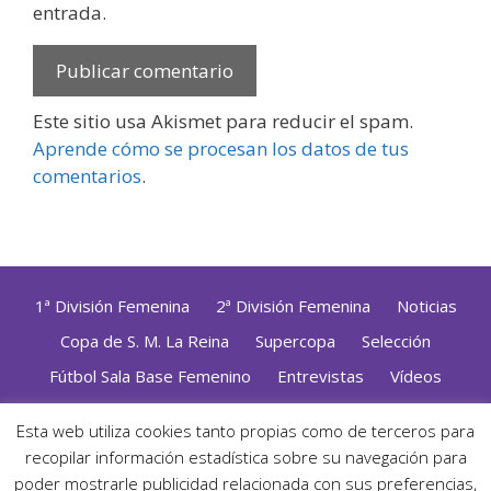
entrada.
Este sitio usa Akismet para reducir el spam.
Aprende cómo se procesan los datos de tus
comentarios
.
1ª División Femenina
2ª División Femenina
Noticias
Copa de S. M. La Reina
Supercopa
Selección
Fútbol Sala Base Femenino
Entrevistas
Vídeos
Opinión
Altas, Bajas y Renovaciones
ZonaFutsal TV
Esta web utiliza cookies tanto propias como de terceros para
recopilar información estadística sobre su navegación para
Política de Privacidad
|
Uso de Cookies
|
Contacto
Diseñado con mimo y esmero por
Jorge Cobos
· Desarrollado
poder mostrarle publicidad relacionada con sus preferencias,