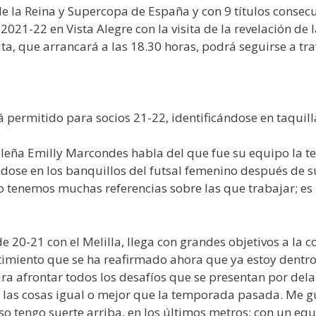
la Reina y Supercopa de España y con 9 títulos consecuti
021-22 en Vista Alegre con la visita de la revelación de
ta, que arrancará a las 18.30 horas, podrá seguirse a tra
rá permitido para socios 21-22, identificándose en taquill
ileña Emilly Marcondes habla del que fue su equipo la 
ose en los banquillos del futsal femenino después de s
 tenemos muchas referencias sobre las que trabajar; e
 20-21 con el Melilla, llega con grandes objetivos a la 
timiento que se ha reafirmado ahora que ya estoy dentro
ara afrontar todos los desafíos que se presentan por del
er las cosas igual o mejor que la temporada pasada. Me g
o tengo suerte arriba, en los últimos metros; con un eq