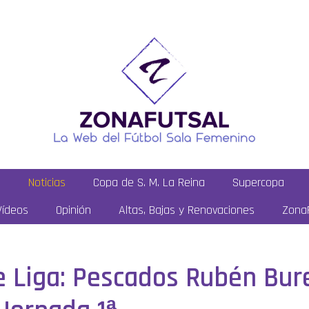
a
Noticias
Copa de S. M. La Reina
Supercopa
Vídeos
Opinión
Altas, Bajas y Renovaciones
ZonaF
de Liga: Pescados Rubén Bur