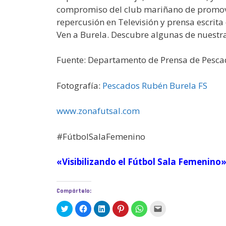
compromiso del club mariñano de promover 
repercusión en Televisión y prensa escrita
Ven a Burela. Descubre algunas de nuestr
Fuente: Departamento de Prensa de Pesca
Fotografía:
Pescados Rubén Burela FS
www.zonafutsal.com
#FútbolSalaFemenino
«Visibilizando el Fútbol Sala Femenino
Compártelo:
H
H
H
H
H
H
a
a
a
a
a
a
z
z
z
z
z
z
c
c
c
c
c
c