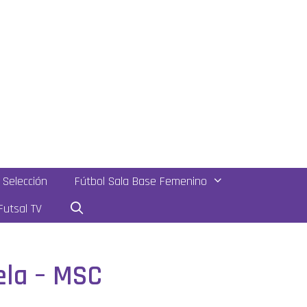
Selección
Fútbol Sala Base Femenino
utsal TV
ela – MSC