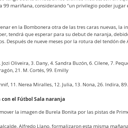
la 99 mariñana, considerando “un privilegio poder jugar e
renar en la Bombonera otra de las tres caras nuevas, la i
mper, tendrá que esperar para su debut de naranja, debi
 Después de nueve meses por la rotura del tendón de Aq
zi Oliveira, 3. Dany, 4. Sandra Buzón, 6. Cilene, 7. Peque,
ragón, 21. M. Cortés, 99. Emilly
nnif, 11. Nerea Miralles, 12. Julia, 13. Nona, 26. Indira, 89.
 con el Fútbol Sala naranja
mover la imagen de Burela Bonita por las pistas de Pri
l alcalde, Alfredo Llano, formalizaron esta misma mañana