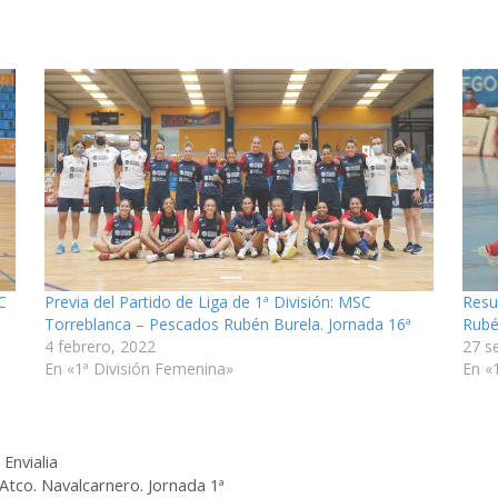
C
Previa del Partido de Liga de 1ª División: MSC
Resu
Torreblanca – Pescados Rubén Burela. Jornada 16ª
Rubé
4 febrero, 2022
27 s
En «1ª División Femenina»
En «
Envialia
 Atco. Navalcarnero. Jornada 1ª