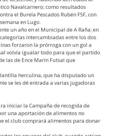
tlético Navalcarnero; como resultados
contra el Burela Pescados Rubén FSF, con
e semana en Lugo.
nte un año en el Municipal de A Raña; en
categorías intercambiadas entre los dos
nas forzaron la prórroga con un gol a
al volvía igualar todo para que el partido
 de las de Ence Marín Futsal que
plantilla herculina, que ha disputado un
te se les dé entrada a varias jugadoras
ara iniciar la Campaña de recogida de
 por una aportación de alimentos no
que el club comprará alimentos para donar
todos los equipos del club, cuando actúen