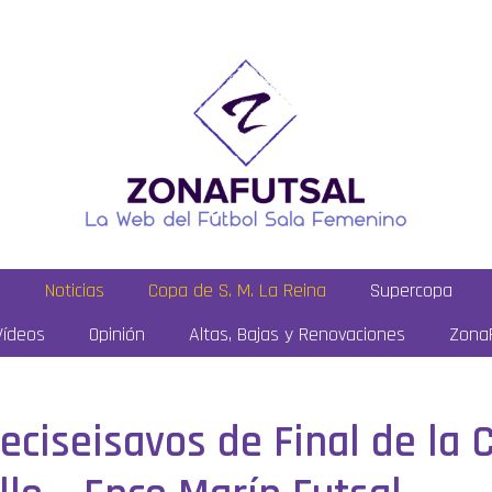
a
Noticias
Copa de S. M. La Reina
Supercopa
Vídeos
Opinión
Altas, Bajas y Renovaciones
ZonaF
ieciseisavos de Final de la 