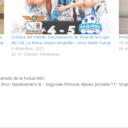
a
Crónica del Partido Dieciseisavos de Final de la Copa
Prev
al
de S.M. La Reina: Viaxes Amarelle – Ence Marín Futsal
18 d
9 diciembre, 2021
En «
En «1ª División Femenina»
artido de la Futsal WEC
si Atco. Navalcarnero B – Segosala Pinturas Alyvan. Jornada 11ª. Gru