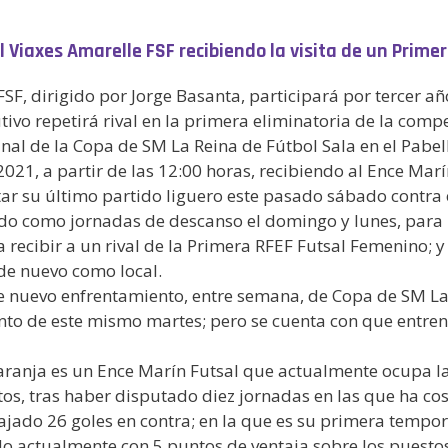
 Viaxes Amarelle FSF recibiendo la visita de un Primer
FSF, dirigido por Jorge Basanta, participará por tercer a
ivo repetirá rival en la primera eliminatoria de la compe
inal de la Copa de SM La Reina de Fútbol Sala en el Pabe
021, a partir de las 12:00 horas, recibiendo al Ence Marí
tar su último partido liguero este pasado sábado contra 
do como jornadas de descanso el domingo y lunes, para 
ecibir a un rival de la Primera RFEF Futsal Femenino; y 
de nuevo como local.
e nuevo enfrentamiento, entre semana, de Copa de SM La 
to de este mismo martes; pero se cuenta con que entren v
naranja es un Ence Marín Futsal que actualmente ocupa la
s, tras haber disputado diez jornadas en las que ha cose
ado 26 goles en contra; en la que es su primera temporad
 actualmente con 5 puntos de ventaja sobre los puestos