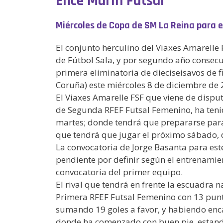
Ence Marín Futsal
Miércoles de Copa de SM La Reina para el
El conjunto herculino del Viaxes Amarelle 
de Fútbol Sala, y por segundo año consecut
primera eliminatoria de dieciseisavos de f
Coruña) este miércoles 8 de diciembre de 2
El Viaxes Amarelle FSF que viene de dispu
de Segunda RFEF Futsal Femenino, ha teni
martes; donde tendrá que prepararse para r
que tendrá que jugar el próximo sábado, 
La convocatoria de Jorge Basanta para est
pendiente por definir según el entrenamien
convocatoria del primer equipo.
El rival que tendrá en frente la escuadra 
Primera RFEF Futsal Femenino con 13 punto
sumando 19 goles a favor, y habiendo encaj
donde ha comenzado con buen pie, estando