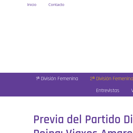
Inicio
Contacto
1ª División Femenina
2ª División Femenin
Entrevistas
Previa del Partido D