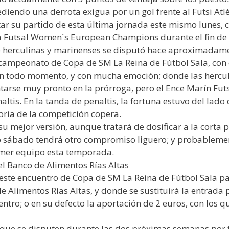
 cediendo una derrota exigua por un gol frente al Futsi A
ar su partido de esta última jornada este mismo lunes, 
 la Futsal Women`s European Champions durante el fin d
e herculinas y marinenses se disputó hace aproximadame
campeonato de Copa de SM La Reina de Fútbol Sala, con 
n todo momento, y con mucha emoción; donde las herculi
tarse muy pronto en la prórroga, pero el Ence Marín Futs
altis. En la tanda de penaltis, la fortuna estuvo del lado
oria de la competición copera.
su mejor versión, aunque tratará de dosificar a la corta 
o sábado tendrá otro compromiso liguero; y probablemen
rimer equipo esta temporada.
 Banco de Alimentos Rías Altas
 este encuentro de Copa de SM La Reina de Fútbol Sala p
e Alimentos Rías Altas, y donde se sustituirá la entrada
ntro; o en su defecto la aportación de 2 euros, con los 
s que se disputen durante las dos próximas semanas por 