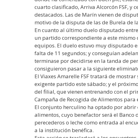
cuarto clasificado, Arriva Alcorcón FSF, y
destacados. Las de Marín vienen de disput
motivo de la disputa de las de Burela de
En cuanto al último duelo disputado entr
un partido correspondiente a este mismo 
equipos. El duelo estuvo muy disputado e
falta de 11 segundos; y conseguían adelan
terminase por decidirse en la tanda de pen
consiguieron pasar a la siguiente eliminat
El Viaxes Amarelle FSF tratará de mostrar 
exigente partido este sábado; y el próxim
del filial, que vienen entrenando con el p
Campaña de Recogida de Alimentos para el
El conjunto herculino ha optado por abrir
alimentos, cuyo benefactor será el Banco d
perecederos o leche como entrada al encue
a la institución benéfica.
Esta acción se trasladará a los encuentro