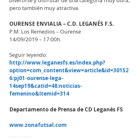
divertirse y disfrutar de una categoría muy dura,
pero también muy atractiva.
OURENSE ENVIALIA – C.D. LEGANÉS F.S.
P.M. Los Remedios – Ourense
14/09/2019 – 17:00h.
Seguir leyendo:
http://www.leganesfs.es/index.php?
option=com_content&view=article&id=30152
6:pj01-ourense-lega-
14sep19&catid=48:noticias-
femenino&Itemid=314
Departamento de Prensa de CD Leganés FS
www.zonafutsal.com