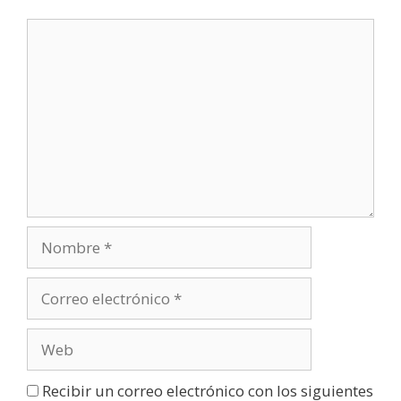
a
n
u
e
v
a
)
Recibir un correo electrónico con los siguientes