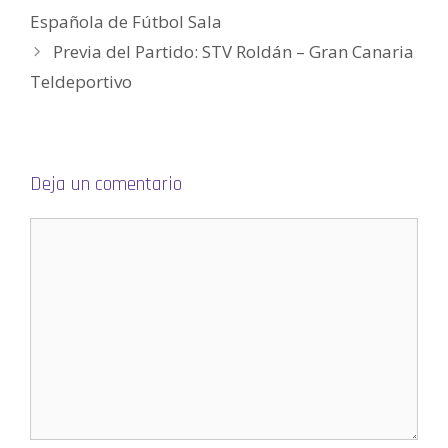
r
Española de Fútbol Sala
e
e
n
Previa del Partido: STV Roldán – Gran Canaria
u
n
Teldeportivo
a
v
e
n
t
a
n
a
n
Deja un comentario
u
e
v
a
)