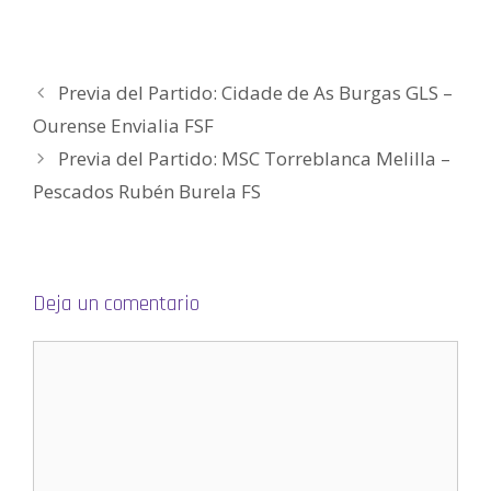
v
e
e
u
e
g
a
v
v
e
v
o
)
a
a
v
a
(
)
)
a
)
S
)
e
a
Previa del Partido: Cidade de As Burgas GLS –
b
r
e
Ourense Envialia FSF
e
n
Previa del Partido: MSC Torreblanca Melilla –
u
n
a
Pescados Rubén Burela FS
v
e
n
t
a
n
a
n
Deja un comentario
u
e
v
a
)