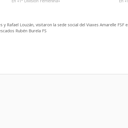
En «1ª División Femenina»
En «
es y Rafael Louzán, visitaron la sede social del Viaxes Amarelle FS
escados Rubén Burela FS