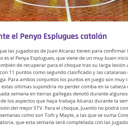
ante el Penya Esplugues catalán
 que las jugadoras de Juan Alcaraz tienen para confirmar
mo es el Penya Esplugues, que viene de un muy buen inici
ambién de recuperar para el choque tras su larga lesión 
 con 11 puntos como segundo clasificado y las catalanas
iga. Para ambos conjuntos los puntos en juego son muy im
a estas últimas supondría no perder comba en la cabeza 
asada semana en tierras gallegas denotó durante algunos
de los aspectos que haya trabaja Alcaraz durante la sem
rsión del mejor STV. Para el choque, Juanito no podrá con
s semanas como son Toñi y Mayte, a las que se suma Cons
atoria, que esta semana será completada con las jugadora