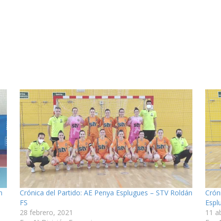
n
Crónica del Partido: AE Penya Esplugues – STV Roldán
Crón
FS
Espl
28 febrero, 2021
11 ab