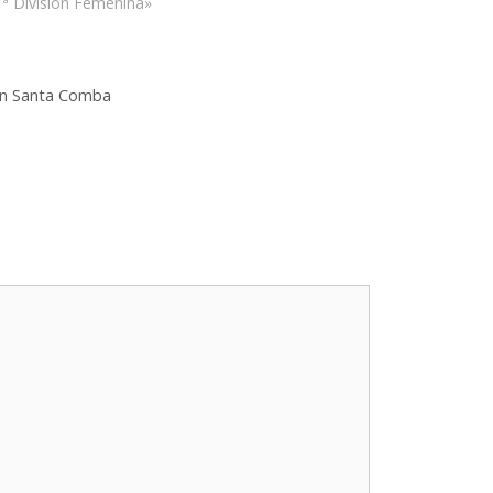
1ª División Femenina»
F en Santa Comba