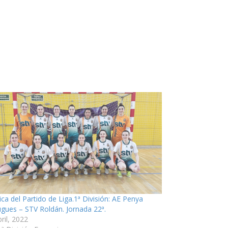
ica del Partido de Liga.1ª División: AE Penya
ugues – STV Roldán. Jornada 22ª.
ril, 2022