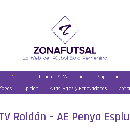
a
Noticias
Copa de S. M. La Reina
Supercopa
Vídeos
Opinión
Altas, Bajas y Renovaciones
ZonaF
 STV Roldán – AE Penya Espl