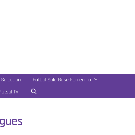
Selección
Fútbol Sala Base Femenino
utsal TV
ugues