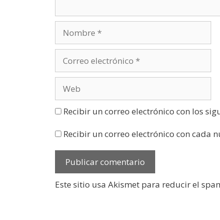
t
a
n
a
n
u
e
v
a
)
Recibir un correo electrónico con los si
Recibir un correo electrónico con cada 
Este sitio usa Akismet para reducir el spa