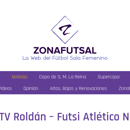
a
Noticias
Copa de S. M. La Reina
Supercopa
Vídeos
Opinión
Altas, Bajas y Renovaciones
ZonaF
STV Roldán – Futsi Atlético 