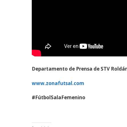
Departamento de Prensa de STV Roldá
www.zonafutsal.com
#FútbolSalaFemenino