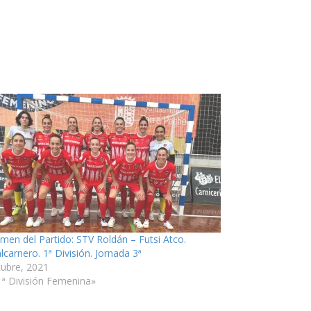
men del Partido: STV Roldán – Futsi Atco.
lcarnero. 1ª División. Jornada 3ª
tubre, 2021
1ª División Femenina»