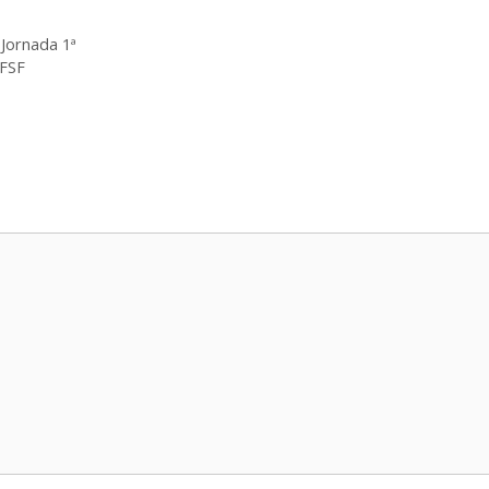
 Jornada 1ª
 FSF