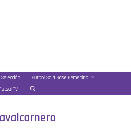
Selección
Fútbol Sala Base Femenino
utsal TV
Navalcarnero