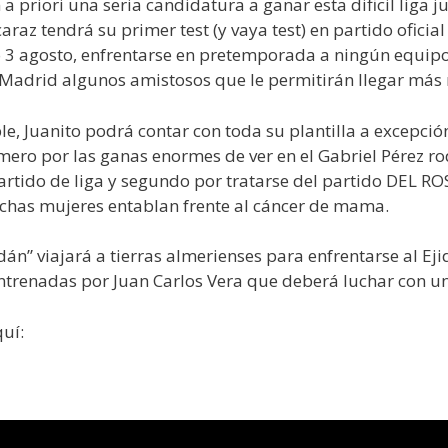
priori una seria candidatura a ganar esta dificil liga ju
raz tendrá su primer test (y vaya test) en partido oficial
3 agosto, enfrentarse en pretemporada a ningún equipo
n Madrid algunos amistosos que le permitirán llegar más 
le, Juanito podrá contar con toda su plantilla a excepció
mero por las ganas enormes de ver en el Gabriel Pérez ro
tido de liga y segundo por tratarse del partido DEL ROS
chas mujeres entablan frente al cáncer de mama.
oldán” viajará a tierras almerienses para enfrentarse al E
entrenadas por Juan Carlos Vera que deberá luchar con u
uí: