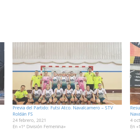
Previa del Partido: Futsi Atco. Navalcarnero – STV
Resu
Roldán FS
Nava
24 febrero, 2021
4 oc
En «1ª División Femenina»
En «