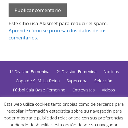
Este sitio usa Akismet para reducir el spam.
Aprende cómo se procesan los datos de tus
comentarios
.
1ª División Femenina
2ª División Femenina
Noticias
Copa de S. M. La Reina
Supercopa
Selección
Fútbol Sala Base Femenino
Entrevistas
Vídeos
Opinión
Altas, Bajas y Renovaciones
ZonaFutsal TV
Esta web utiliza cookies tanto propias como de terceros para
recopilar información estadística sobre su navegación para
Política de Privacidad
|
Uso de Cookies
|
Contacto
Diseñado con mimo y esmero por
Jorge Cobos
· Desarrollado
poder mostrarle publicidad relacionada con sus preferencias,
con WordPress
pudiendo deshabilitar esta opción desde su navegador.