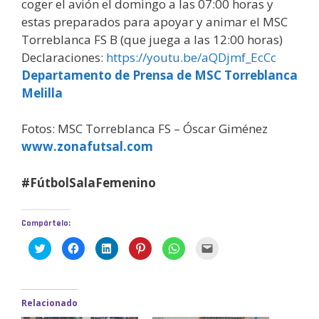
coger el avión el domingo a las 07:00 horas y
estas preparados para apoyar y animar el MSC
Torreblanca FS B (que juega a las 12:00 horas)
Declaraciones:
https://youtu.be/aQDjmf_EcCc
Departamento de Prensa de MSC Torreblanca
Melilla
Fotos: MSC Torreblanca FS – Óscar Giménez
www.zonafutsal.com
#FútbolSalaFemenino
Compártelo:
H
H
H
H
H
H
a
a
a
a
a
a
z
z
z
z
z
z
c
c
c
c
c
c
l
l
l
l
l
l
i
i
i
i
i
i
c
c
c
c
c
c
Relacionado
p
p
p
p
p
p
a
a
a
a
a
a