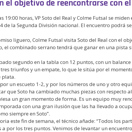
n el objetivo de reencontrarse con el
s 19:00 horas, VP Soto del Real y Colme Futsal se miden 
4 de la Segunda División nacional. El encuentro podrá se
o liguero, Colme Futsal visita Soto del Real con el obje
 ello, el combinado serrano tendrá que ganar en una pist
ábado segundo en la tabla con 12 puntos, con un balance d
 tres triunfos y un empate, lo que le sitúa por el moment
 plata.
r un escueto 1-2, y por los números de uno y otro equip
r que Soto ha cambiado muchas piezas con respecto al c
traviesa un gran momento de forma. Es un equipo muy ren
porada con una gran ilusión que las ha llevado a ocupar 
mo siempre en Soto”.
oria este fin de semana, el técnico añade: “Todos los pa
 a por los tres puntos. Venimos de levantar un encuent