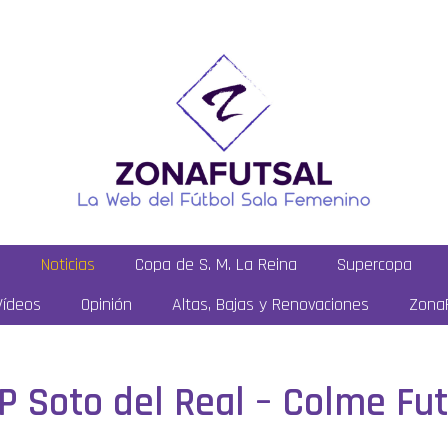
a
Noticias
Copa de S. M. La Reina
Supercopa
Vídeos
Opinión
Altas, Bajas y Renovaciones
ZonaF
VP Soto del Real – Colme Fut