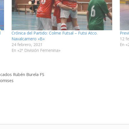
l
Crónica del Partido: Colme Futsal – Futsi Atco.
Prev
Navalcarnero «B»
12 f
24 febrero, 2021
En «
En «2ª División Femenina»
scados Rubén Burela FS
romises