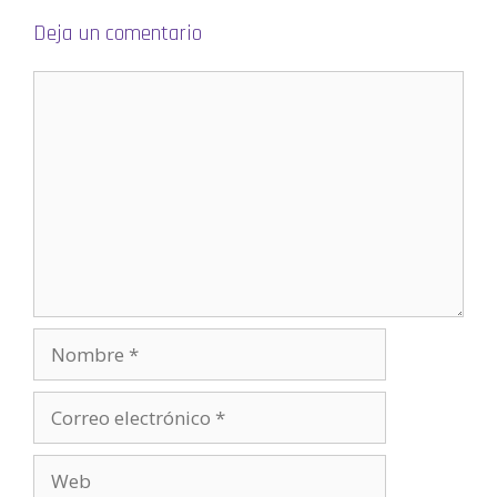
n
u
Deja un comentario
e
v
a
)