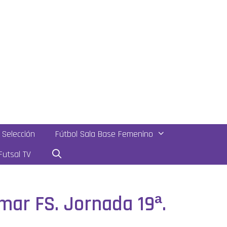
Selección
Fútbol Sala Base Femenino
utsal TV
amar FS. Jornada 19ª.