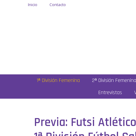
Inicio
Contacto
1ª División Femenina
2ª División Femenin
Entrevistas
Previa: Futsi Atléti