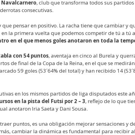
co Navalcarnero
, club que transforma todos sus partidos 
derrotas consecutivas.
ay que pensar en positivo. La racha tiene que cambiar y 
en la primera vuelta que podemos competir de tú a tú a
tro en el que menos goles anotaron en toda la tem
 tabla con 54 puntos
, aventaja en cinco al Burela y que
tos de final de la Copa de la Reina, en el que se medirán 
arcado 59 goles (53´64% del total) y han recibido 14 (53
cutivas en los mismos partidos de liga disputados este año
rsos en la pista del Futsi por 2 – 3
, reflejo de lo que t
 cual anotaron Iria Saeta y Dani Sousa.
raer puntos, es una obligación mejorar sensaciones y 
más, cambiar la dinámica es fundamental para recibir al