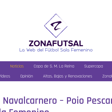
a
Noticias
Copa de S. M. La Reina
Supercopa
Vídeos
Opinión
Altas, Bajas y Renovaciones
ZonaF
co Navalcarnero – Poio Pesc