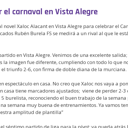
r el carnaval en Vista Alegre
novel Xaloc Alacant en Vista Alegre para celebrar el Car
ados Rubén Burela FS se medirá a un rival al que le está 
partido en Vista Alegre. Venimos de una excelente salida
la imagen fue diferente, cumpliendo con todo lo que nos 
 el triunfo 2-6, con firma de doble diana de la murciana.
 espectáculo en casa. No creo que Xaloc nos vaya a pon
 en casa tiene marcadores ajustados; viene de perder 2-3 
la 5 burelista, reconociendo el buen trabajo de la semana
 una semana muy buena de entrenamientos. Ya vamos te
estra amplitud de plantilla”
á el séptimo partido de liga para la pívot; ya queda atrás 