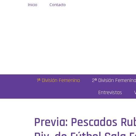
Inicio
Contacto
1ª División Femenina
2ª División Femenin
Entrevistas
Previa: Pescados Rub