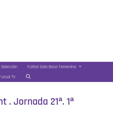
Selección
Fútbol Sala Base Femenino
utsal TV
 . Jornada 21ª. 1ª