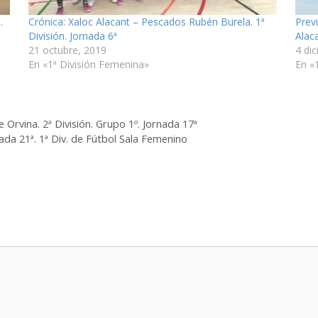
.
Crónica: Xaloc Alacant – Pescados Rubén Burela. 1ª
Prev
División. Jornada 6ª
Alac
21 octubre, 2019
4 di
En «1ª División Femenina»
En «
 Orvina. 2ª División. Grupo 1º. Jornada 17ª
ada 21ª. 1ª Div. de Fútbol Sala Femenino