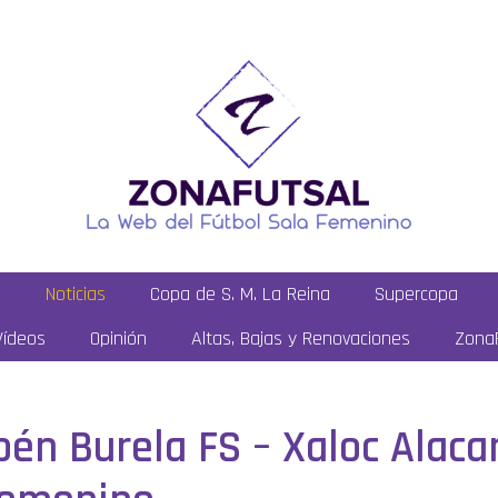
a
Noticias
Copa de S. M. La Reina
Supercopa
Vídeos
Opinión
Altas, Bajas y Renovaciones
ZonaF
én Burela FS – Xaloc Alacant