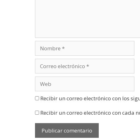
n
u
n
a
v
e
n
t
a
n
a
n
u
e
v
a
)
Recibir un correo electrónico con los si
Recibir un correo electrónico con cada 