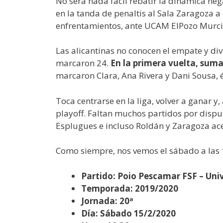
No será nada fácil rebatir la dinámica neg
en la tanda de penaltis al Sala Zaragoza a
enfrentamientos, ante UCAM ElPozo Murcia 
Las alicantinas no conocen el empate y divi
marcaron 24.
En la primera vuelta, suma
marcaron Clara, Ana Rivera y Dani Sousa, 
Toca centrarse en la liga, volver a ganar 
playoff. Faltan muchos partidos por disput
Esplugues e incluso Roldán y Zaragoza ac
Como siempre, nos vemos el sábado a las 1
Partido: Poio Pescamar FSF – Uni
Temporada: 2019/2020
Jornada: 20ª
Día: Sábado 15/2/2020