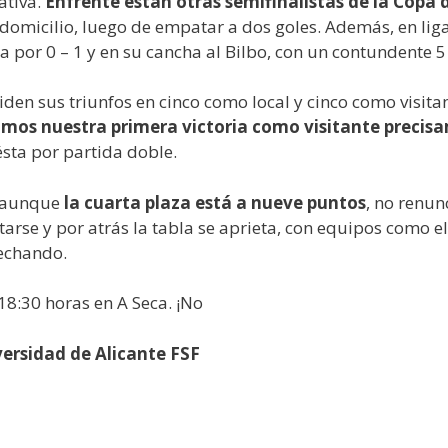
ativa.
Enfrente están otras semifinalistas de la Copa 
 domicilio, luego de empatar a dos goles. Además, en lig
por 0 – 1 y en su cancha al Bilbo, con un contundente 5 
den sus triunfos en cinco como local y cinco como visitan
mos nuestra primera victoria como visitante precisam
ésta por partida doble.
y, aunque
la cuarta plaza está a nueve puntos
, no renun
arse y por atrás la tabla se aprieta, con equipos como e
echando.
8:30 horas en A Seca. ¡No
versidad de Alicante FSF