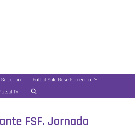
Selección
Fútbol Sala Base Femenino
utsal TV
cante FSF. Jornada