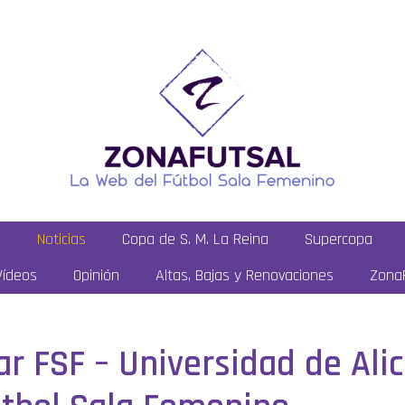
a
Noticias
Copa de S. M. La Reina
Supercopa
Vídeos
Opinión
Altas, Bajas y Renovaciones
ZonaF
ar FSF – Universidad de Ali