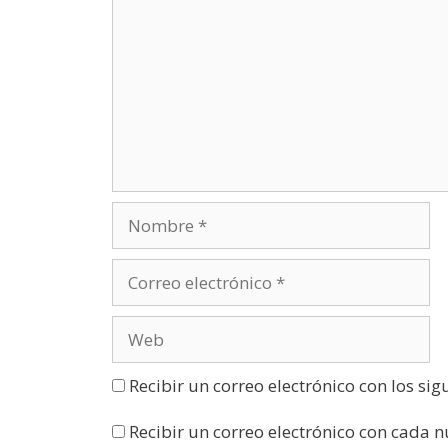
b
r
e
e
n
u
n
a
v
e
n
t
a
n
a
n
u
e
v
a
)
Recibir un correo electrónico con los si
Recibir un correo electrónico con cada 