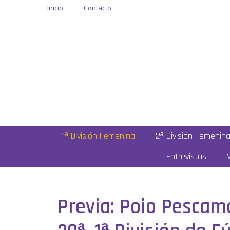
Inicio
Contacto
1ª División Femenina
2ª División Femenin
Entrevistas
Previa: Poio Pescam