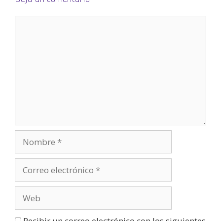
a
n
u
e
v
a
)
Recibir un correo electrónico con los siguientes