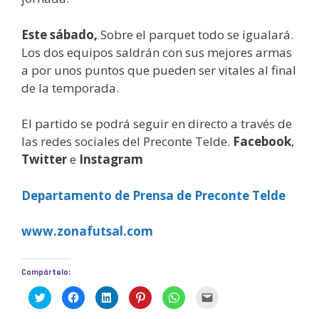
Este sábado,
Sobre el parquet todo se igualará.
Los dos equipos saldrán con sus mejores armas
a por unos puntos que pueden ser vitales al final
de la temporada.
El partido se podrá seguir en directo a través de
las redes sociales del Preconte Telde.
Facebook
,
Twitter
e
Instagram
Departamento de Prensa de Preconte Telde
www.zonafutsal.com
Compártelo:
H
H
H
H
H
H
a
a
a
a
a
a
z
z
z
z
z
z