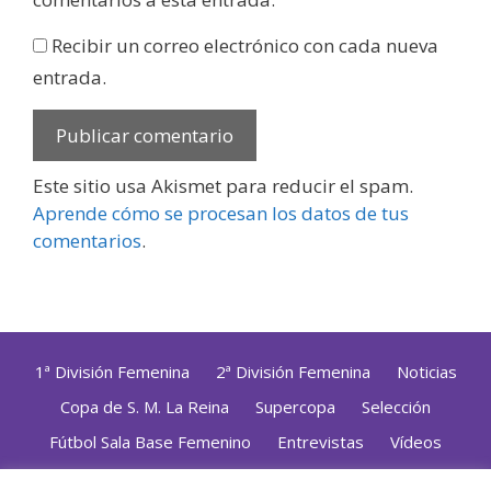
Recibir un correo electrónico con cada nueva
entrada.
Este sitio usa Akismet para reducir el spam.
Aprende cómo se procesan los datos de tus
comentarios
.
1ª División Femenina
2ª División Femenina
Noticias
Copa de S. M. La Reina
Supercopa
Selección
Fútbol Sala Base Femenino
Entrevistas
Vídeos
Opinión
Altas, Bajas y Renovaciones
ZonaFutsal TV