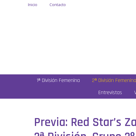
Inicio
Contacto
1ª División Femenina
2ª División Femenin
Entrevistas
Previa: Red Star’s Z