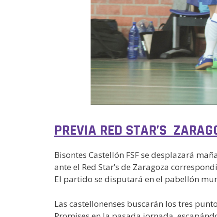
PREVIA RED STAR’S ZARAG
Bisontes Castellón FSF se desplazará mañ
ante el Red Star’s de Zaragoza correspondi
El partido se disputará en el pabellón mun
Las castellonenses buscarán los tres punt
Promises en la pasada jornada, escapándos