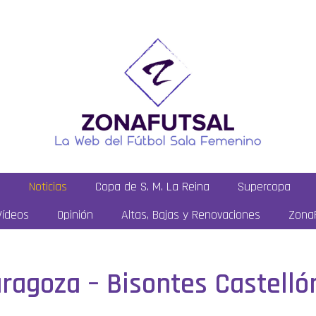
a
Noticias
Copa de S. M. La Reina
Supercopa
Vídeos
Opinión
Altas, Bajas y Renovaciones
ZonaF
aragoza – Bisontes Castelló