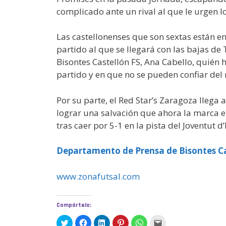
complicado ante un rival al que le urgen l
Las castellonenses que son sextas están e
partido al que se llegará con las bajas de
Bisontes Castellón FS, Ana Cabello, quién 
partido y en que no se pueden confiar del r
Por su parte, el Red Star’s Zaragoza llega
lograr una salvación que ahora la marca e
tras caer por 5-1 en la pista del Joventut d
Departamento de Prensa de Bisontes Ca
www.zonafutsal.com
Compártelo:
H
H
H
H
H
H