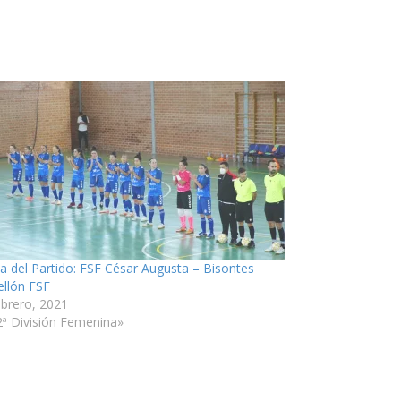
ia del Partido: FSF César Augusta – Bisontes
ellón FSF
ebrero, 2021
2ª División Femenina»