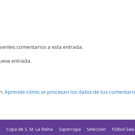
guientes comentarios a esta entrada.
nueva entrada.
m.
Aprende cómo se procesan los datos de tus comentari
s
Copa de S. M. La Reina
Supercopa
Selección
Fútbol Sal