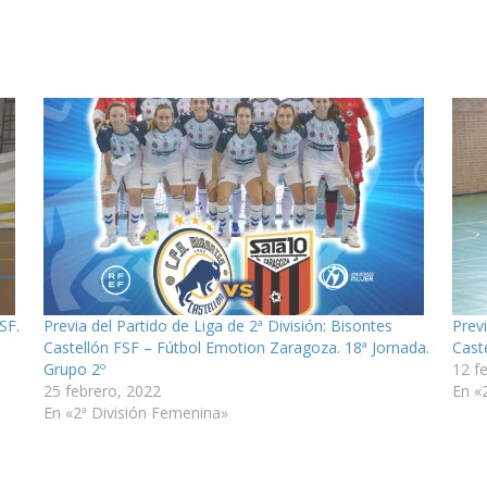
SF.
Previa del Partido de Liga de 2ª División: Bisontes
Prev
Castellón FSF – Fútbol Emotion Zaragoza. 18ª Jornada.
Cast
Grupo 2º
12 f
25 febrero, 2022
En «
En «2ª División Femenina»