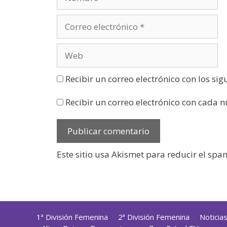
a
)
Recibir un correo electrónico con los si
Recibir un correo electrónico con cada 
Este sitio usa Akismet para reducir el spa
1ª División Femenina
2ª División Femenina
Noticia