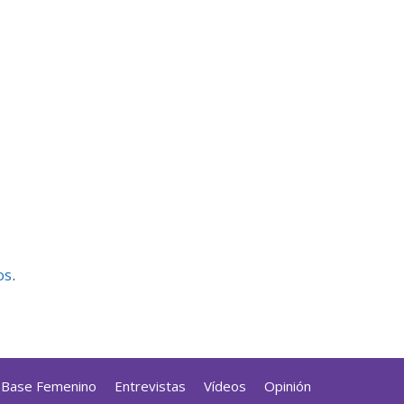
os
.
a Base Femenino
Entrevistas
Vídeos
Opinión