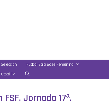
Selección
Fútbol Sala Base Femenino
utsal TV
n FSF. Jornada 17ª.