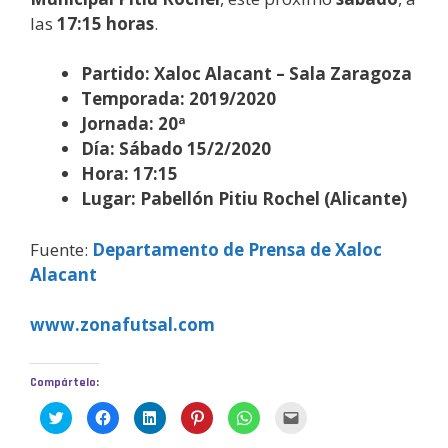
las
17:15 horas
.
Partido: Xaloc Alacant – Sala Zaragoza
Temporada: 2019/2020
Jornada: 20ª
Día: Sábado 15/2/2020
Hora: 17:15
Lugar: Pabellón Pitiu Rochel (Alicante)
Fuente:
Departamento de Prensa de Xaloc
Alacant
www.zonafutsal.com
Compártelo:
H
H
H
H
H
H
a
a
a
a
a
a
z
z
z
z
z
z