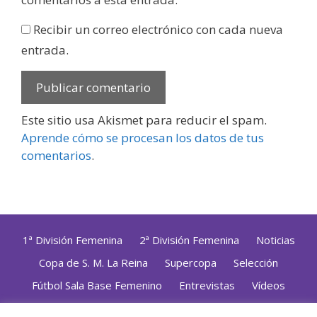
Recibir un correo electrónico con cada nueva
entrada.
Este sitio usa Akismet para reducir el spam.
Aprende cómo se procesan los datos de tus
comentarios
.
1ª División Femenina
2ª División Femenina
Noticias
Copa de S. M. La Reina
Supercopa
Selección
Fútbol Sala Base Femenino
Entrevistas
Vídeos
Opinión
Altas, Bajas y Renovaciones
ZonaFutsal TV