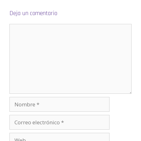
a
n
u
Deja un comentario
e
v
a
)