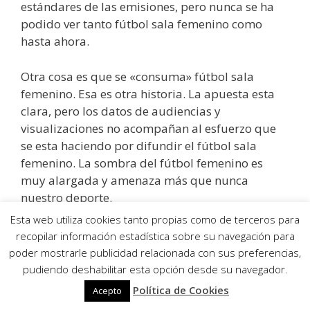
estándares de las emisiones, pero nunca se ha
podido ver tanto fútbol sala femenino como
hasta ahora.
Otra cosa es que se «consuma» fútbol sala
femenino. Esa es otra historia. La apuesta esta
clara, pero los datos de audiencias y
visualizaciones no acompañan al esfuerzo que
se esta haciendo por difundir el fútbol sala
femenino. La sombra del fútbol femenino es
muy alargada y amenaza más que nunca
nuestro deporte.
Esta web utiliza cookies tanto propias como de terceros para
Los clubs se unen para salvar el fútbol sala
recopilar información estadística sobre su navegación para
femenino de base:
poder mostrarle publicidad relacionada con sus preferencias,
pudiendo deshabilitar esta opción desde su navegador.
Política de Cookies
Acepto