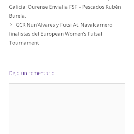
r
e
Galicia: Ourense Envialia FSF – Pescados Rubén
e
n
Burela.
u
n
a
GCR Nun’Alvares y Futsi At. Navalcarnero
v
e
finalistas del European Women’s Futsal
n
t
a
Tournament
n
a
n
u
e
v
a
)
Deja un comentario