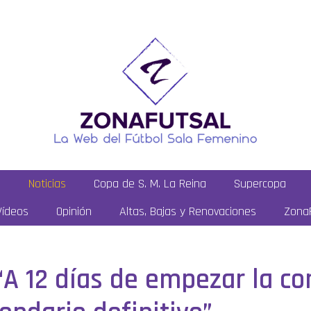
a
Noticias
Copa de S. M. La Reina
Supercopa
Vídeos
Opinión
Altas, Bajas y Renovaciones
ZonaF
“A 12 días de empezar la c