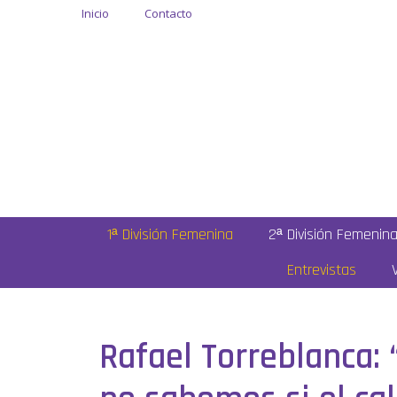
Inicio
Contacto
1ª División Femenina
2ª División Femenin
Entrevistas
Rafael Torreblanca: 