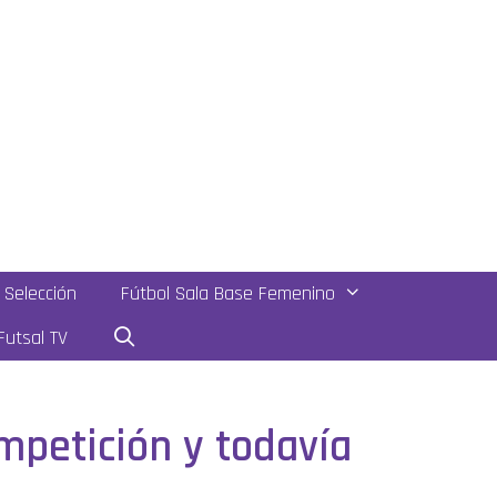
Selección
Fútbol Sala Base Femenino
utsal TV
ompetición y todavía