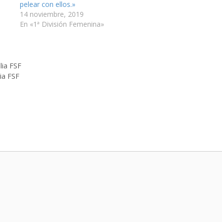
pelear con ellos.»
14 noviembre, 2019
En «1ª División Femenina»
lia FSF
ia FSF