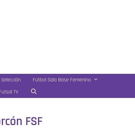
Selección
Fútbol Sala Base Femenino
utsal TV
orcón FSF