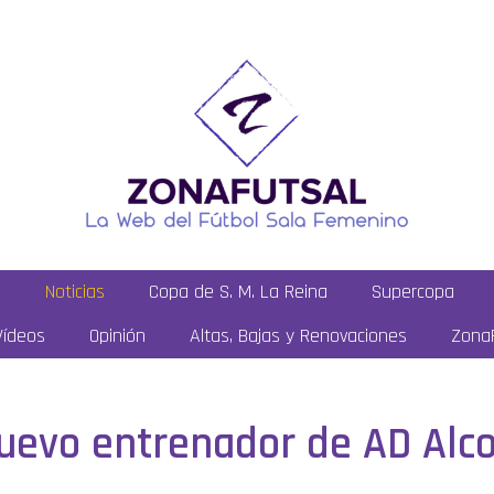
a
Noticias
Copa de S. M. La Reina
Supercopa
Vídeos
Opinión
Altas, Bajas y Renovaciones
ZonaF
nuevo entrenador de AD Alc