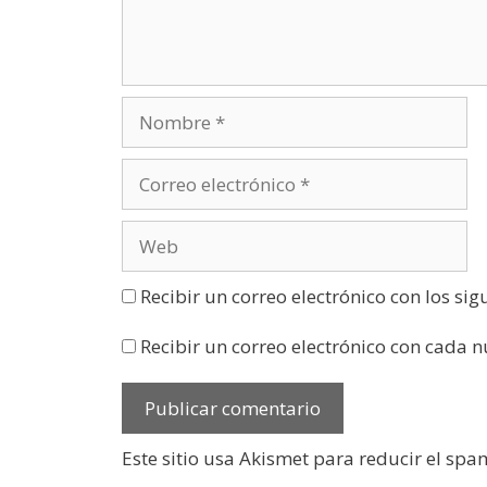
n
a
n
u
e
v
a
)
Recibir un correo electrónico con los si
Recibir un correo electrónico con cada 
Este sitio usa Akismet para reducir el spa