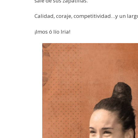
sale de sus zapatillas.
Calidad, coraje, competitividad…y un lar
¡Imos ó lío Iria!