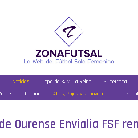
a
Noticias
Copa de S. M. La Reina
Supercopa
Vídeos
Opinión
Altas, Bajas y Renovaciones
ZonaF
 de Ourense Envialia FSF re