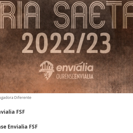
Jugadora Diferente
vialia FSF
e Envialia FSF