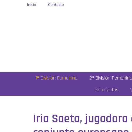
Inicio
Contacto
1ª División Femenina
2ª División Femenin
Entrevistas
Iria Saeta, jugadora