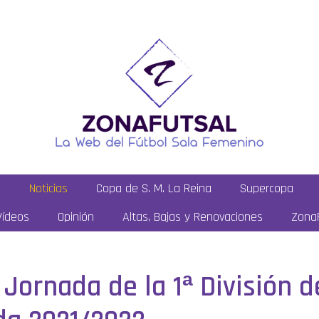
a
Noticias
Copa de S. M. La Reina
Supercopa
Vídeos
Opinión
Altas, Bajas y Renovaciones
ZonaF
 Jornada de la 1ª División d