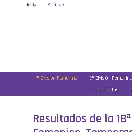
Inicio
Contacto
1ª División Femenina
2ª División Femenin
Entrevistas
Resultados de la 18ª