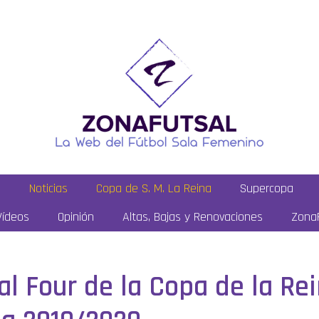
a
Noticias
Copa de S. M. La Reina
Supercopa
Vídeos
Opinión
Altas, Bajas y Renovaciones
ZonaF
al Four de la Copa de la Re