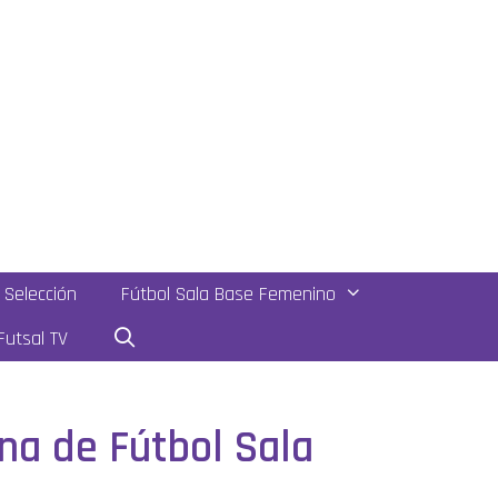
Selección
Fútbol Sala Base Femenino
utsal TV
ina de Fútbol Sala