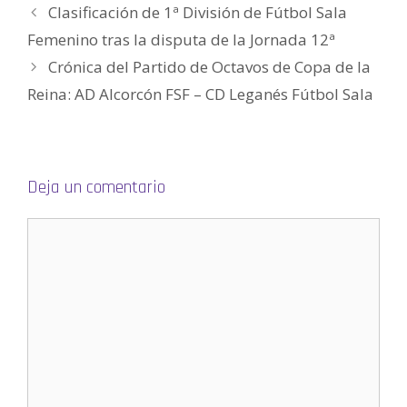
)
e
Clasificación de 1ª División de Fútbol Sala
a
b
Femenino tras la disputa de la Jornada 12ª
r
e
e
Crónica del Partido de Octavos de Copa de la
n
u
Reina: AD Alcorcón FSF – CD Leganés Fútbol Sala
n
a
v
e
n
t
a
n
a
Deja un comentario
n
u
e
v
a
)