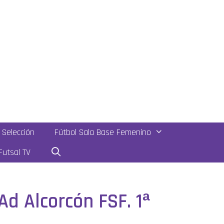
Selección
Fútbol Sala Base Femenino
utsal TV
Ad Alcorcón FSF. 1ª