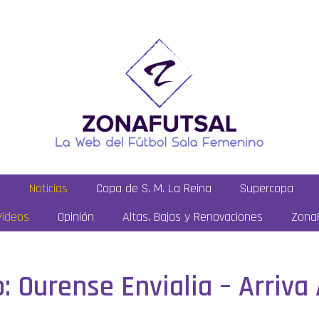
a
Noticias
Copa de S. M. La Reina
Supercopa
Vídeos
Opinión
Altas, Bajas y Renovaciones
ZonaF
 Ourense Envialia – Arriva 