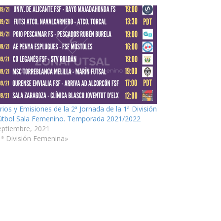
rios y Emisiones de la 2ª Jornada de la 1ª División
útbol Sala Femenino. Temporada 2021/2022
eptiembre, 2021
1ª División Femenina»