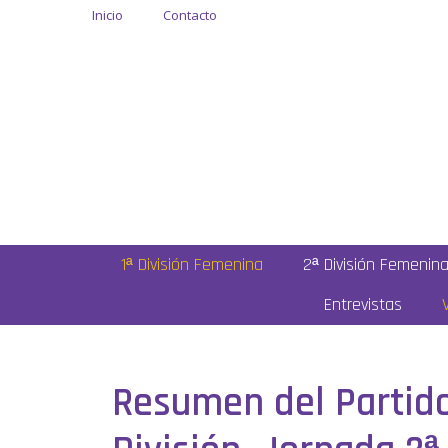
Inicio
Contacto
1ª División Femenina
2ª División Femenin
Entrevistas
Resumen del Partido: