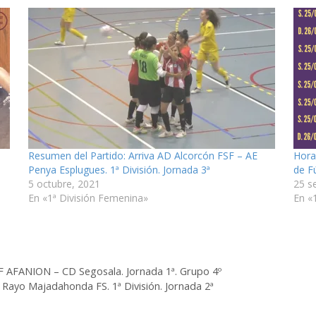
Resumen del Partido: Arriva AD Alcorcón FSF – AE
Hora
Penya Esplugues. 1ª División. Jornada 3ª
de F
5 octubre, 2021
25 s
En «1ª División Femenina»
En «
AF AFANION – CD Segosala. Jornada 1ª. Grupo 4º
 Rayo Majadahonda FS. 1ª División. Jornada 2ª