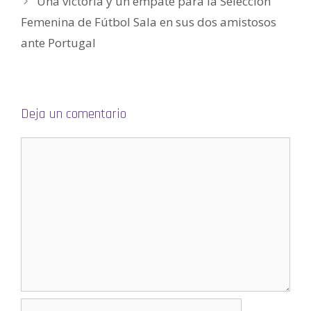
Una victoria y un empate para la Selección
n
a
v
Femenina de Fútbol Sala en sus dos amistosos
e
n
ante Portugal
t
a
n
a
n
u
e
v
a
Deja un comentario
)