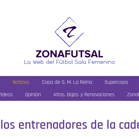
a
Noticias
Copa de S. M. La Reina
Supercopa
Vídeos
Opinión
Altas, Bajas y Renovaciones
ZonaF
los entrenadores de la cade