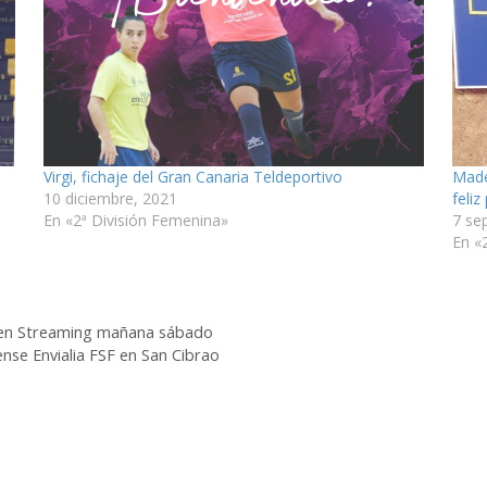
Virgi, fichaje del Gran Canaria Teldeportivo
Made,
10 diciembre, 2021
feli
En «2ª División Femenina»
7 se
En «
r en Streaming mañana sábado
se Envialia FSF en San Cibrao