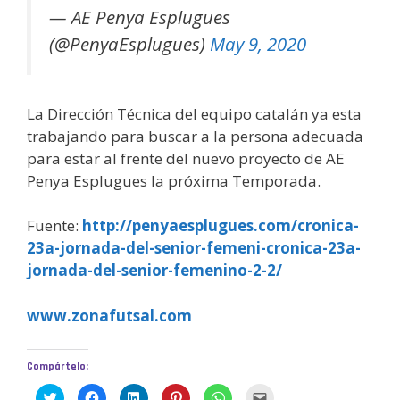
— AE Penya Esplugues
(@PenyaEsplugues)
May 9, 2020
La Dirección Técnica del equipo catalán ya esta
trabajando para buscar a la persona adecuada
para estar al frente del nuevo proyecto de AE
Penya Esplugues la próxima Temporada.
Fuente:
http://penyaesplugues.com/cronica-
23a-jornada-del-senior-femeni-cronica-23a-
jornada-del-senior-femenino-2-2/
www.zonafutsal.com
Compártelo:
H
H
H
H
H
H