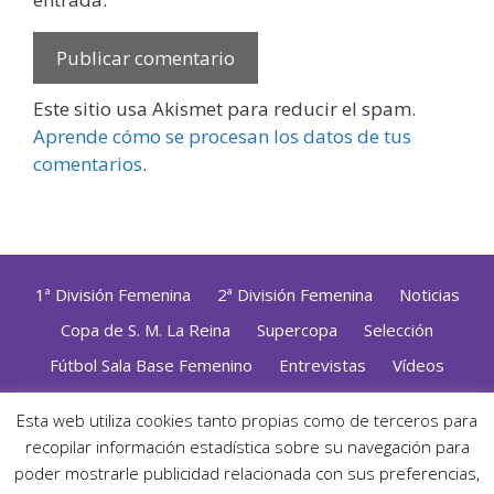
Este sitio usa Akismet para reducir el spam.
Aprende cómo se procesan los datos de tus
comentarios
.
1ª División Femenina
2ª División Femenina
Noticias
Copa de S. M. La Reina
Supercopa
Selección
Fútbol Sala Base Femenino
Entrevistas
Vídeos
Opinión
Altas, Bajas y Renovaciones
ZonaFutsal TV
Esta web utiliza cookies tanto propias como de terceros para
recopilar información estadística sobre su navegación para
Política de Privacidad
|
Uso de Cookies
|
Contacto
Diseñado con mimo y esmero por
Jorge Cobos
· Desarrollado
poder mostrarle publicidad relacionada con sus preferencias,