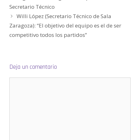
e
n
Secretario Técnico
u
n
Willi López (Secretario Técnico de Sala
a
v
e
Zaragoza): “El objetivo del equipo es el de ser
n
t
competitivo todos los partidos”
a
n
a
n
u
e
v
a
)
Deja un comentario