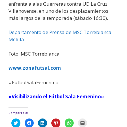
enfrenta a alas Guerreras contra UD La Cruz
Villanovense, en uno de los desplazamientos
más largos de la temporada (sábado 16:30).
Departamento de Prensa de MSC Torreblanca
Melilla
Foto: MSC Torreblanca
www.zonafutsal.com
#FútbolSalaFemenino
«Visibilizando el Fútbol Sala Femenino»
Compártelo:
H
H
H
H
H
H
a
a
a
a
a
a