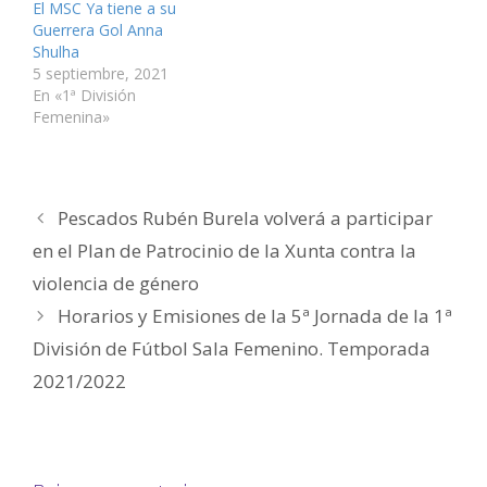
n
u
u
n
u
r
El MSC Ya tiene a su
a
n
n
u
n
ó
v
a
a
n
a
n
Guerrera Gol Anna
e
v
v
a
v
i
Shulha
n
e
e
v
e
c
t
n
n
e
n
o
5 septiembre, 2021
a
t
t
n
t
a
n
a
a
t
a
u
En «1ª División
a
n
n
a
n
n
Femenina»
n
a
a
n
a
a
u
n
n
a
n
m
e
u
u
n
u
i
v
e
e
u
e
g
a
v
v
e
v
o
)
a
a
v
a
(
)
)
a
)
S
)
e
Pescados Rubén Burela volverá a participar
a
b
en el Plan de Patrocinio de la Xunta contra la
r
e
e
violencia de género
n
u
Horarios y Emisiones de la 5ª Jornada de la 1ª
n
a
v
División de Fútbol Sala Femenino. Temporada
e
n
2021/2022
t
a
n
a
n
u
e
v
a