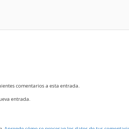
guientes comentarios a esta entrada.
nueva entrada.
m.
Aprende cómo se procesan los datos de tus comentari