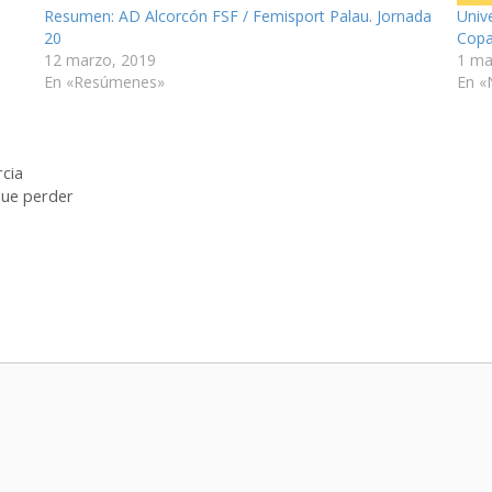
Resumen: AD Alcorcón FSF / Femisport Palau. Jornada
Unive
20
Copa
12 marzo, 2019
1 ma
En «Resúmenes»
En «
cia
que perder