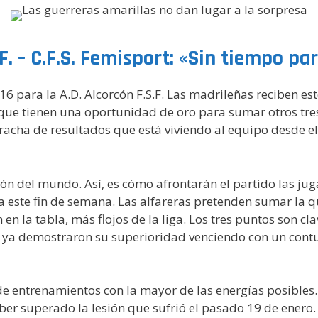
.F. – C.F.S. Femisport: «Sin tiempo par
 para la A.D. Alcorcón F.S.F. Las madrileñas reciben est
que tienen una oportunidad de oro para sumar otros tres 
acha de resultados que está viviendo al equipo desde el 
ión del mundo. Así, es cómo afrontarán el partido las j
 este fin de semana. Las alfareras pretenden sumar la qu
n en la tabla, más flojos de la liga. Los tres puntos son c
as ya demostraron su superioridad venciendo con un cont
 entrenamientos con la mayor de las energías posibles. L
er superado la lesión que sufrió el pasado 19 de enero