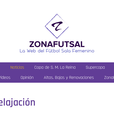
a
Noticias
Copa de S. M. La Reina
Supercopa
Vídeos
Opinión
Altas, Bajas y Renovaciones
ZonaF
elajación