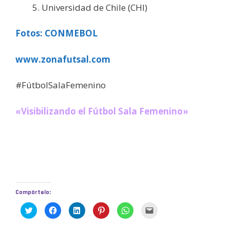
Universidad de Chile (CHI)
Fotos: CONMEBOL
www.zonafutsal.com
#FútbolSalaFemenino
«Visibilizando el Fútbol Sala Femenino»
Compártelo:
H
H
H
H
H
H
a
a
a
a
a
a
z
z
z
z
z
z
c
c
c
c
c
c