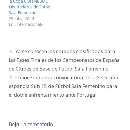
v
a
a
n
a
n
la Copa CONMEBOL
e
v
v
a
v
i
Libertadores de Fútbol
n
e
e
v
e
c
t
n
n
e
n
o
Sala Femenino
a
t
t
n
t
a
n
a
a
t
a
u
29 julio, 2024
a
n
n
a
n
n
En «Internacional»
n
a
a
n
a
a
u
n
n
a
n
m
e
u
u
n
u
i
v
e
e
u
e
g
a
v
v
e
v
o
)
a
a
v
a
(
)
)
a
)
S
)
e
Ya se conocen los equipos clasificados para
a
b
las Fases Finales de los Campeonatos de España
r
e
e
de Clubes de Base de Fútbol Sala Femenino
n
u
Conoce la nueva convocatoria de la Selección
n
a
v
española Sub 15 de Fútbol Sala Femenino para
e
n
el doble enfrentamiento ante Portugal
t
a
n
a
n
u
e
v
a
Deja un comentario
)