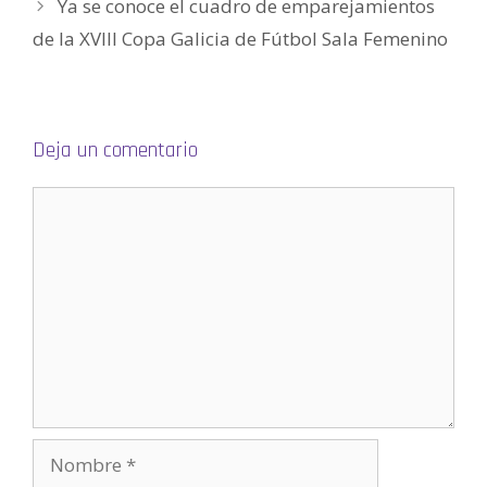
Ya se conoce el cuadro de emparejamientos
n
a
v
de la XVIII Copa Galicia de Fútbol Sala Femenino
e
n
t
a
n
a
n
u
Deja un comentario
e
v
a
)