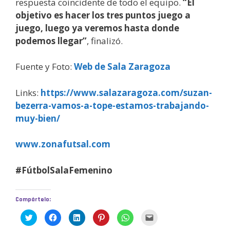
respuesta coincidente de todo el equipo.
“El
objetivo es hacer los tres puntos juego a
juego, luego ya veremos hasta donde
podemos llegar”
, finalizó.
Fuente y Foto:
Web de Sala Zaragoza
Links:
https://www.salazaragoza.com/suzan-
bezerra-vamos-a-tope-estamos-trabajando-
muy-bien/
www.zonafutsal.com
#FútbolSalaFemenino
Compártelo:
H
H
H
H
H
H
a
a
a
a
a
a
z
z
z
z
z
z