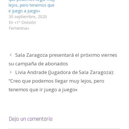
a
n
n
u
n
ó
v
a
a
n
a
n
lejos, pero tenemos que
e
v
v
a
v
i
ir juego a juego»
n
e
e
v
e
c
t
n
n
e
n
o
30 septiembre, 2020
a
t
t
n
t
a
n
a
a
t
a
u
En «1ª División
a
n
n
a
n
n
Femenina»
n
a
a
n
a
a
u
n
n
a
n
m
e
u
u
n
u
i
v
e
e
u
e
g
a
v
v
e
v
o
)
a
a
v
a
(
)
)
a
)
S
)
e
Sala Zaragoza presentará el próximo viernes
a
b
su campaña de abonados
r
e
e
Livia Andrade (Jugadora de Sala Zaragoza):
n
u
“Creo que podemos llegar muy lejos, pero
n
a
v
tenemos que ir juego a juego»
e
n
t
a
n
a
n
u
Deja un comentario
e
v
a