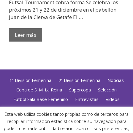
Futsal Tournament cobra forma Se celebra los
próximos 21 y 22 de diciembre en el pabellón
Juan de la Cierva de Getafe El …
Leer más
1ª División Femenina
2ª División Femenina
Noticias
Copa de S. M. La Reina
Supercopa
Selección
Fútbol Sala Base Femenino
Entrevistas
Vídeos
Opinión
Altas, Bajas y Renovaciones
ZonaFutsal TV
Esta web utiliza cookies tanto propias como de terceros para
recopilar información estadística sobre su navegación para
Política de Privacidad
|
Uso de Cookies
|
Contacto
Diseñado con mimo y esmero por
Jorge Cobos
· Desarrollado
poder mostrarle publicidad relacionada con sus preferencias,