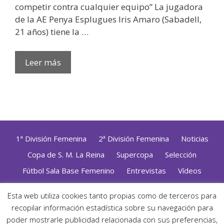
competir contra cualquier equipo” La jugadora
de la AE Penya Esplugues Iris Amaro (Sabadell,
21 años) tiene la …
Leer más
1ª División Femenina
2ª División Femenina
Noticias
Copa de S. M. La Reina
Supercopa
Selección
Fútbol Sala Base Femenino
Entrevistas
Vídeos
Opinión
Altas, Bajas y Renovaciones
ZonaFutsal TV
Esta web utiliza cookies tanto propias como de terceros para
Política de Privacidad
|
Uso de Cookies
|
Contacto
recopilar información estadística sobre su navegación para
Diseñado con mimo y esmero por
Jorge Cobos
· Desarrollado
poder mostrarle publicidad relacionada con sus preferencias,