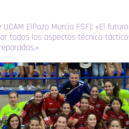
e UCAM ElPozo Murcia FSF): «El futur
jar todos los aspectos técnico-táctic
reparadas.»