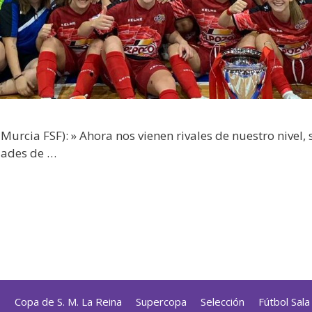
rcia FSF): » Ahora nos vienen rivales de nuestro nivel, s
dades de …
s
Copa de S. M. La Reina
Supercopa
Selección
Fútbol Sal