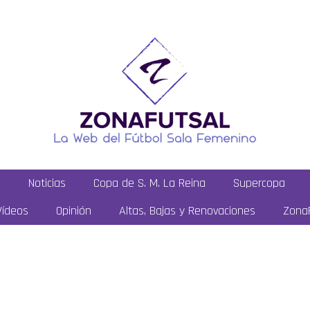
a
Noticias
Copa de S. M. La Reina
Supercopa
Vídeos
Opinión
Altas, Bajas y Renovaciones
ZonaF